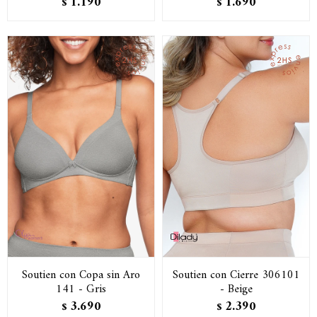
1.190
1.690
$
$
Soutien con Copa sin Aro
Soutien con Cierre 306101
141 - Gris
- Beige
3.690
2.390
$
$