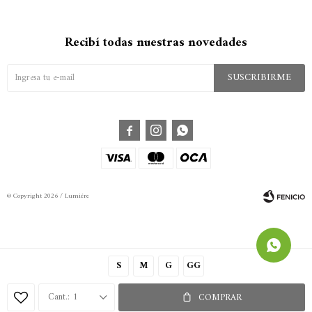
Recibí todas nuestras novedades
SUSCRIBIRME



© Copyright 2026 / Lumiére
S
M
G
GG
Fenicio
1
COMPRAR