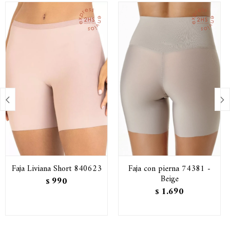


Faja Liviana Short 840623
Faja con pierna 74381 -
Beige
990
$
1.690
$