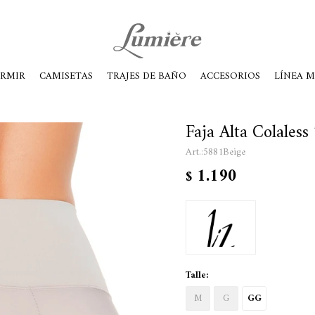
ábados de 10 a 14
ORMIR
CAMISETAS
TRAJES DE BAÑO
ACCESORIOS
LÍNEA 
Faja Alta Colaless
5881Beige
1.190
$
Talle:
M
G
GG