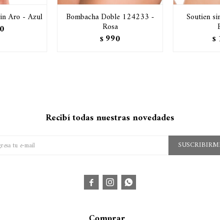
in Aro - Azul
Bombacha Doble 124233 -
Soutien s
Rosa
0
990
$
$
Recibí todas nuestras novedades
SUSCRIBIRM



Comprar