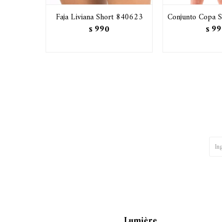
Faja Liviana Short 840623
Conjunto Copa S
990
99
$
$
Lumière