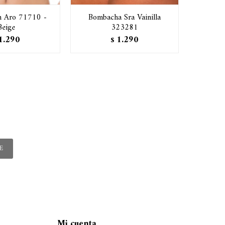
in Aro 71710 -
Bombacha Sra Vainilla
Bombac
Beige
323281
1.290
1.290
$
E
Mi cuenta