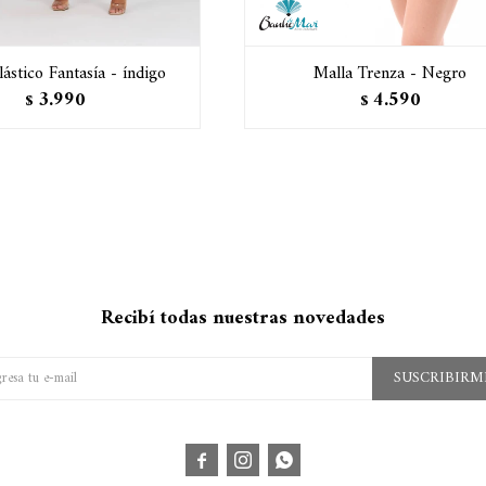
ástico Fantasía - índigo
Malla Trenza - Negro
3.990
4.590
$
$
Recibí todas nuestras novedades
SUSCRIBIRM


