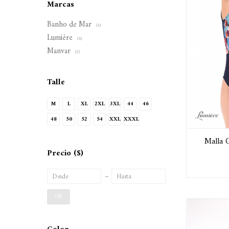
Marcas
Banho de Mar
(4)
Lumiére
(6)
Manvar
(2)
Talle
M
L
XL
2XL
3XL
44
46
48
50
52
54
XXL
XXXL
Malla 
Precio
($)
OK