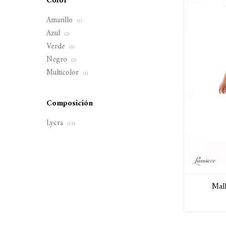
Color
Amarillo
(1)
Azul
(2)
Verde
(5)
Negro
(2)
Multicolor
(1)
Composición
Lycra
(12)
Mall