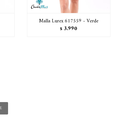
Malla Lurex 617559 - Verde
3.990
$
E