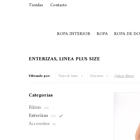
Tiendas
Contacto
29015369
Lunes a Viernes de 10 a 19 y S
ROPA INTERIOR
ROPA
ROPA DE D
ENTERIZAS, LINEA PLUS SIZE
Quitar filtros
Filtrando por:
Trajes de baño
Enterizas
Categorías
Bikinis
(10)
Enterizas
(12)
Accesorios
(2)