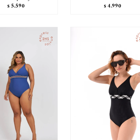
5.590
4.990
$
$