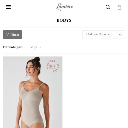

BODYS
Recomendados
Filtrando por:
Bodys