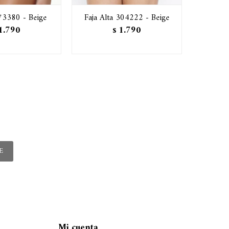
 73380 - Beige
Faja Alta 304222 - Beige
Modelad
later
1.790
1.790
$
E
Mi cuenta