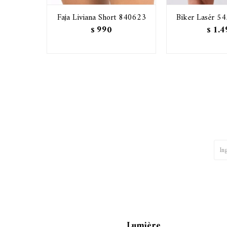
Faja Liviana Short 840623
Biker Lasér 54
990
1.4
$
$
Lumière