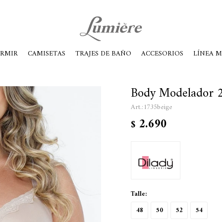
ábados de 10 a 14
ORMIR
CAMISETAS
TRAJES DE BAÑO
ACCESORIOS
LÍNEA 
Body Modelador 2
1735beige
2.690
$
Talle:
48
50
52
54