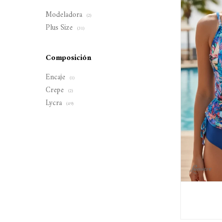
Modeladora
(2)
Plus Size
(31)
Composición
Encaje
(1)
Crepe
(2)
Lycra
(49)