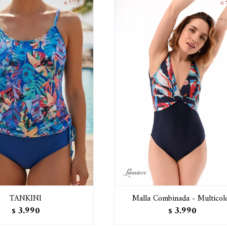
TANKINI
Malla Combinada - Multicol
3.990
3.990
$
$