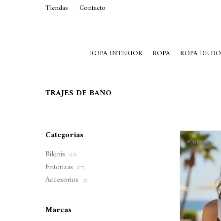
Tiendas
Contacto
29015369
Lunes a Viernes de 10 a 19 y S
ROPA INTERIOR
ROPA
ROPA DE D
TRAJES DE BAÑO
Categorías
Bikinis
(15)
Enterizas
(27)
Accesorios
(3)
Marcas