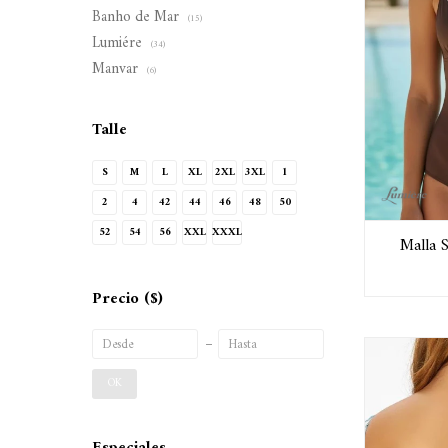
Banho de Mar
(15)
Lumiére
(34)
Manvar
(6)
Talle
S
M
L
XL
2XL
3XL
1
2
4
42
44
46
48
50
52
54
56
XXL
XXXL
Malla S
Precio
($)
OK