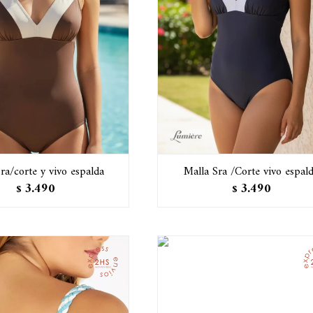
ra/corte y vivo espalda
Malla Sra /Corte vivo espal
3.490
3.490
$
$