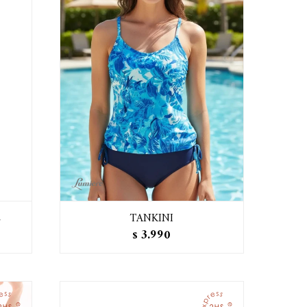
E
TANKINI
3.990
$