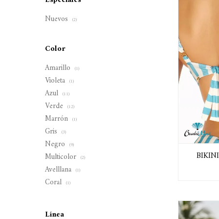
Especiales
Nuevos
(2)
Color
Amarillo
(1)
Violeta
(1)
Azul
(11)
Verde
(12)
Marrón
(1)
Gris
(3)
Negro
(9)
BIKIN
Multicolor
(2)
Avelllana
(1)
Coral
(1)
Línea