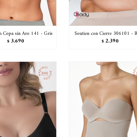
n Copa sin Aro 141 - Gris
Soutien con Cierre 306101 - B
3.690
2.390
$
$