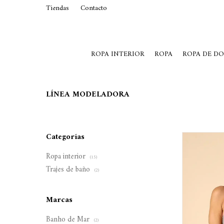
Tiendas
Contacto
29015369
Lunes a Viernes de 10 a 19 y S
ROPA INTERIOR
ROPA
ROPA DE D
LÍNEA MODELADORA
Categorías
Ropa interior
(15)
Trajes de baño
(2)
Marcas
Banho de Mar
(2)