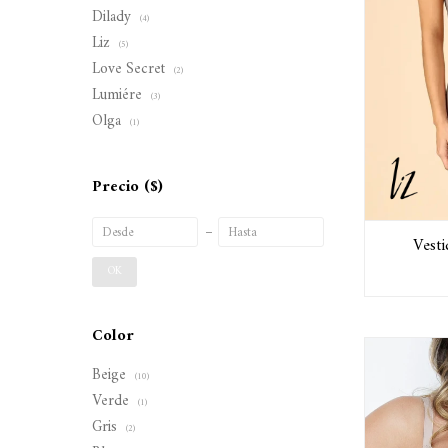
Dilady
(4)
Liz
(5)
Love Secret
(2)
Lumiére
(3)
Olga
(1)
Precio
($)
Vest
OK
Color
Beige
(10)
Verde
(1)
Gris
(2)