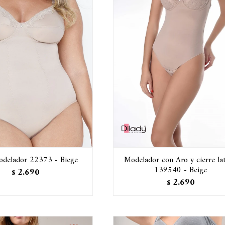
delador 22373 - Biege
Modelador con Aro y cierre lat
139540 - Beige
2.690
$
2.690
$