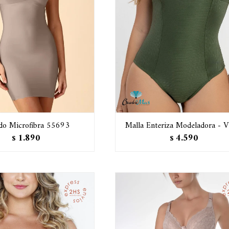
ido Microfibra 55693
Malla Enteriza Modeladora - V
1.890
4.590
$
$