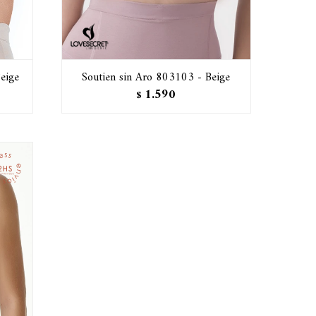
eige
Soutien sin Aro 803103 - Beige
1.590
$