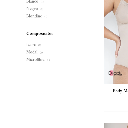
Blanco
(1)
Negro
(2)
Blondine
(1)
Composición
Lycra
(7)
Modal
(2)
Microfibra
(8)
Body Mo