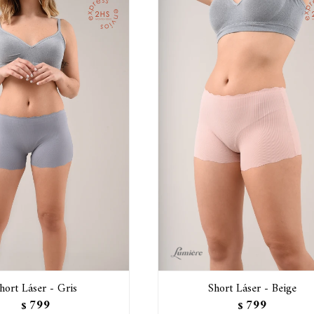
hort Láser - Gris
Short Láser - Beige
799
799
$
$