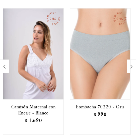


Camisón Maternal con
Bombacha 70220 - Gris
Encaje - Blanco
990
$
1.690
$