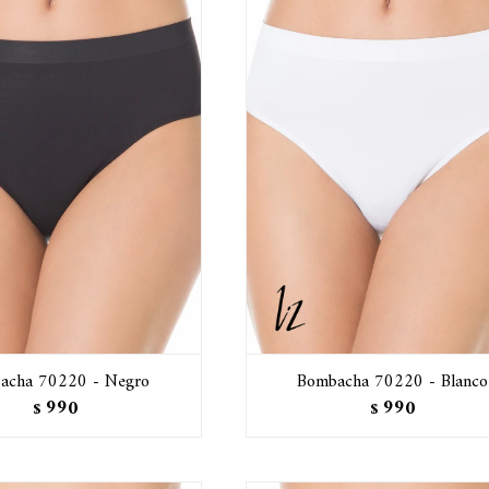
acha 70220 - Negro
Bombacha 70220 - Blanco
990
990
$
$