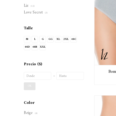
Liz
(12)
Love Secret
(3)
Talle
M
L
G
GG
XL
2XL
46C
46D
48B
XXL
Precio
($)
Bom
OK
Color
Beige
(4)