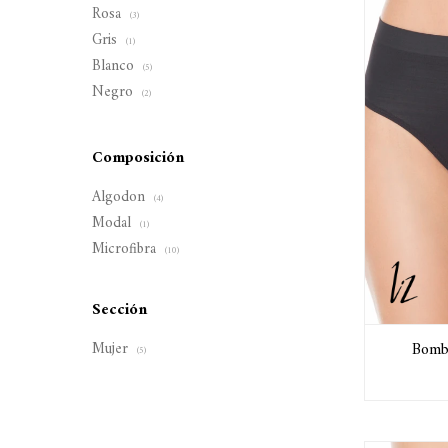
Rosa
(3)
Gris
(1)
Blanco
(5)
Negro
(2)
Composición
Algodon
(4)
Modal
(1)
Microfibra
(10)
Sección
Bomb
Mujer
(5)