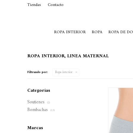
Tiendas
Contacto
29015369
Lunes a Viernes de 10 a 19 y S
ROPA INTERIOR
ROPA
ROPA DE D
ROPA INTERIOR, LINEA MATERNAL
Filtrando por:
Ropa interior
Categorías
Soutienes
(2)
Bombachas
(13)
Marcas