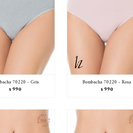
bacha 70220 - Gris
Bombacha 70220 - Rosa
990
990
$
$