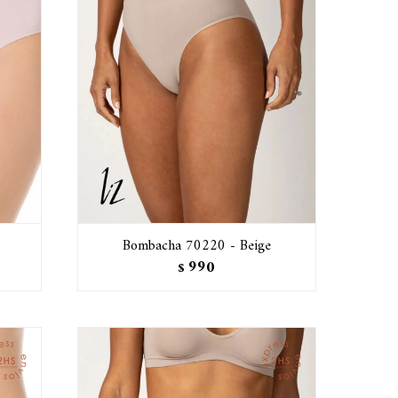
Bombacha 70220 - Beige
990
$