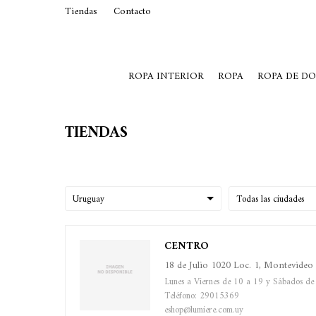
Tiendas
Contacto
29015369
Lunes a Viernes de 10 a 19 y S
ROPA INTERIOR
ROPA
ROPA DE D
TIENDAS
CENTRO
18 de Julio 1020 Loc. 1, Montevideo
Lunes a Viernes de 10 a 19 y Sábados de
Teléfono: 29015369
eshop@lumiere.com.uy