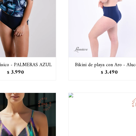
Clásico - PALMERAS AZUL
Bikini de playa con Aro - Alu
3.990
3.490
$
$