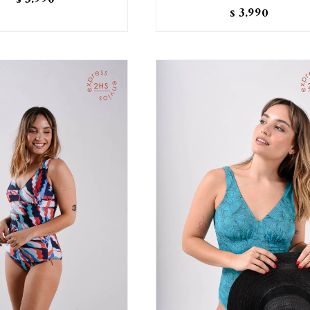
$
3.990
$