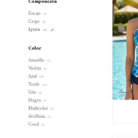
Composición
Encaje
(1)
Crepe
(2)
Lycra
(48)
Color
Amarillo
(1)
Violeta
(1)
Azul
(10)
Verde
(12)
Gris
(2)
Negro
(7)
Multicolor
(2)
Avelllana
(1)
Coral
(1)