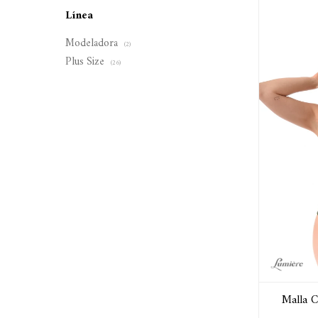
Línea
Modeladora
(2)
Plus Size
(26)
Malla C