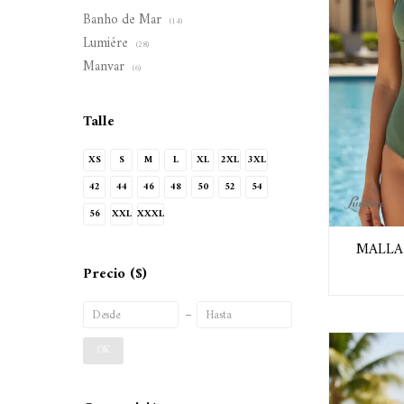
Banho de Mar
(14)
Lumiére
(28)
Manvar
(6)
Talle
XS
S
M
L
XL
2XL
3XL
42
44
46
48
50
52
54
56
XXL
XXXL
MALLA
Precio
($)
OK