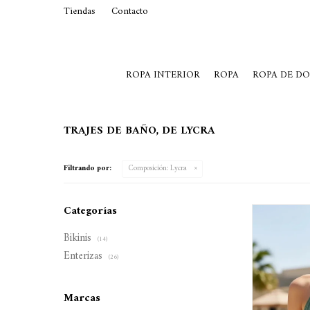
Tiendas
Contacto
29015369
Lunes a Viernes de 10 a 19 y S
ROPA INTERIOR
ROPA
ROPA DE D
TRAJES DE BAÑO, DE LYCRA
Filtrando por:
Composición:
Lycra
Categorías
Bikinis
(14)
Enterizas
(26)
Marcas