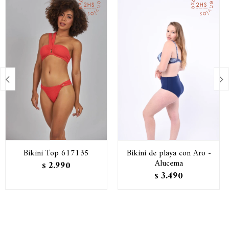


Bikini Top 617135
Bikini de playa con Aro -
Alucema
2.990
$
3.490
$