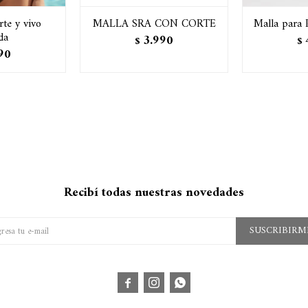
rte y vivo
MALLA SRA CON CORTE
Malla para 
da
3.990
$
$
90
Recibí todas nuestras novedades
SUSCRIBIRM


