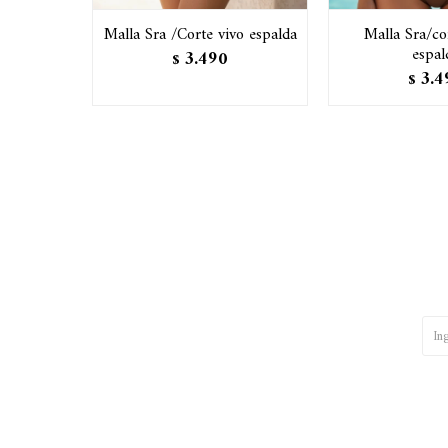
Malla Sra /Corte vivo espalda
Malla Sra/co
espal
3.490
$
3.4
$