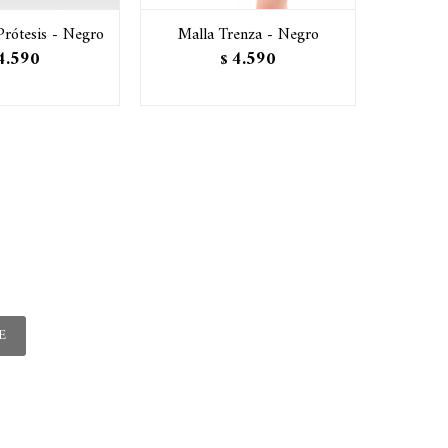
Prótesis - Negro
Malla Trenza - Negro
Malla En
4.590
4.590
$
E