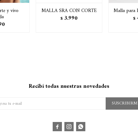
rte y vivo
MALLA SRA CON CORTE
Malla para 
da
3.990
$
$
90
Recibí todas nuestras novedades
SUSCRIBIRM


