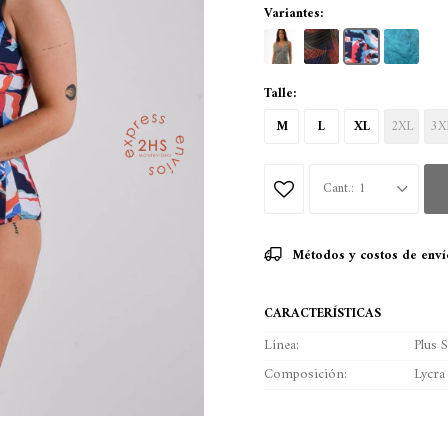
Variantes:
Talle:
M
L
XL
2XL
3X
1
Métodos y costos de enví
CARACTERÍSTICAS
Línea
Plus S
Composición
Lycra