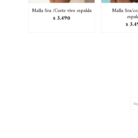
Malla Sra /Corte vivo espalda
Malla Sra/co
espal
3.490
$
3.4
$