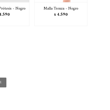
Prótesis - Negro
Malla Trenza - Negro
Malla En
4.590
4.590
$
E