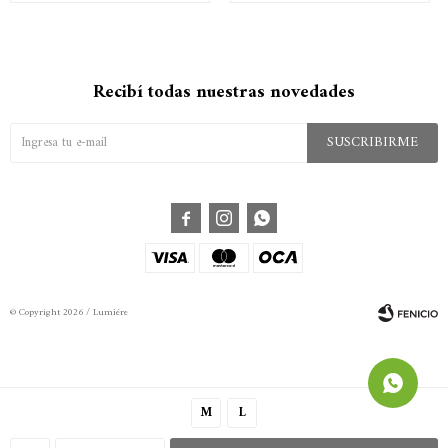
Recibí todas nuestras novedades
SUSCRIBIRME



© Copyright 2026 / Lumiére
M
L
Fenicio