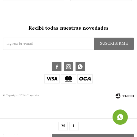
Recibí todas nuestras novedades
SUSCRIBIRME



© Copyright 2026 / Lumiére
M
L
Fenicio