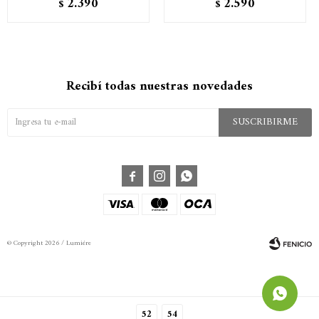
2.390
2.590
$
$
Recibí todas nuestras novedades
SUSCRIBIRME



© Copyright 2026 / Lumiére
52
54