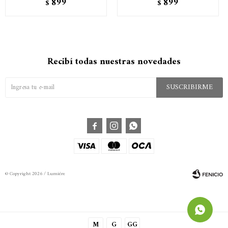
899
899
$
$
Recibí todas nuestras novedades
SUSCRIBIRME



© Copyright 2026 / Lumiére
M
G
GG