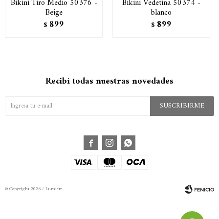
Bikini Tiro Medio 50376 -
Bikini Vedetina 50374 -
Beige
blanco
899
899
$
$
Recibí todas nuestras novedades
SUSCRIBIRME



© Copyright 2026 / Lumiére