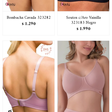
Bombacha Cavada 323282
Souten c/Aro Vainilla
323183 Negro
1.290
$
1.990
$