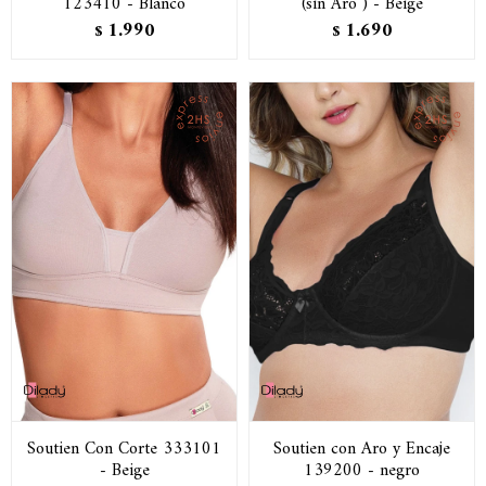
123410 - Blanco
(sin Aro ) - Beige
1.990
1.690
$
$
Soutien Con Corte 333101
Soutien con Aro y Encaje
- Beige
139200 - negro