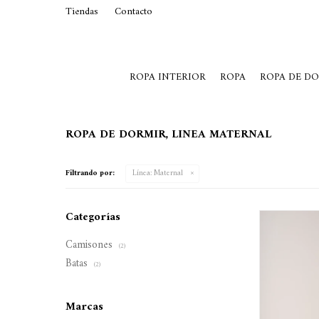
Tiendas
Contacto
29015369
Lunes a Viernes de 10 a 19 y S
ROPA INTERIOR
ROPA
ROPA DE D
ROPA DE DORMIR, LINEA MATERNAL
Filtrando por:
Línea:
Maternal
Categorías
Camisones
(2)
Batas
(2)
Marcas