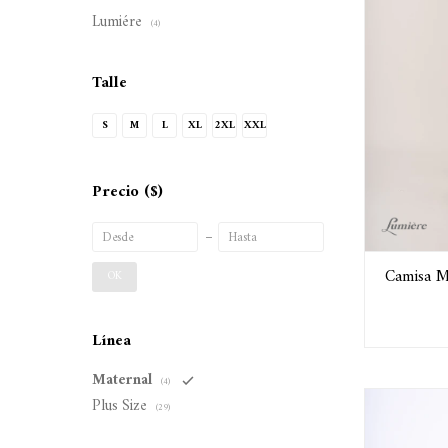
Lumiére
(4)
Talle
S
M
L
XL
2XL
XXL
Precio
($)
Camisa M
OK
Línea
Maternal
(4)
Plus Size
(29)