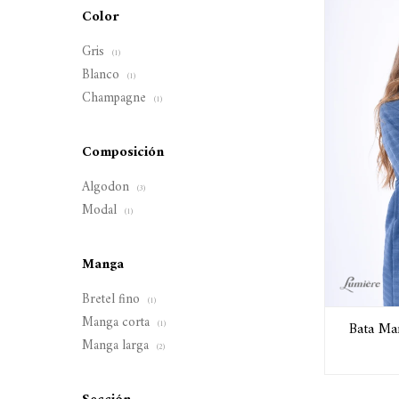
Color
Gris
(1)
Blanco
(1)
Champagne
(1)
Composición
Algodon
(3)
Modal
(1)
Manga
Bretel fino
(1)
Manga corta
Bata Man
(1)
Manga larga
(2)