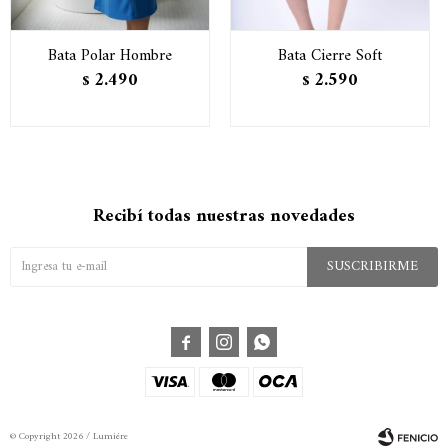
Bata Polar Hombre
Bata Cierre Soft
2.490
2.590
$
$
Recibí todas nuestras novedades
SUSCRIBIRME



© Copyright 2026 / Lumiére