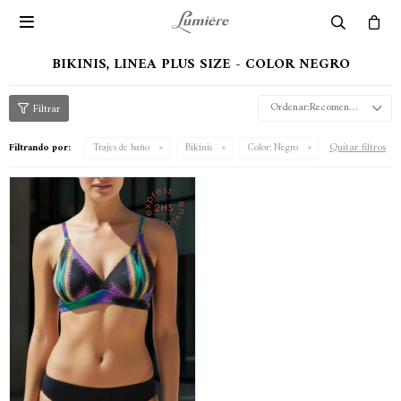

BIKINIS, LINEA PLUS SIZE - COLOR NEGRO
Recomendados
Quitar filtros
Filtrando por:
Trajes de baño
Bikinis
Color:
Negro