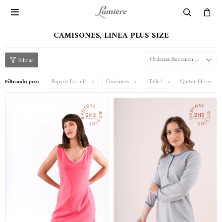

CAMISONES, LINEA PLUS SIZE
Recomendados
Quitar filtros
Filtrando por:
Ropa de Dormir
Camisones
Talle l