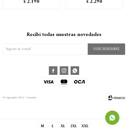
2.190
2.290
$
$
Recibí todas nuestras novedades
SUSCRIBIRME



© Copyright 2026 / Lumiére
M
L
XL
2XL
XXL