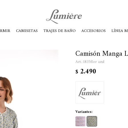
ábados de 10 a 14
ORMIR
CAMISETAS
TRAJES DE BAÑO
ACCESORIOS
LÍNEA 
Camisón Manga La
1835flor azul
2.490
$
Variantes: