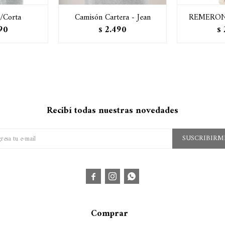
/Corta
Camisón Cartera - Jean
REMERON
90
2.490
$
$
Recibí todas nuestras novedades
SUSCRIBIRM



Comprar