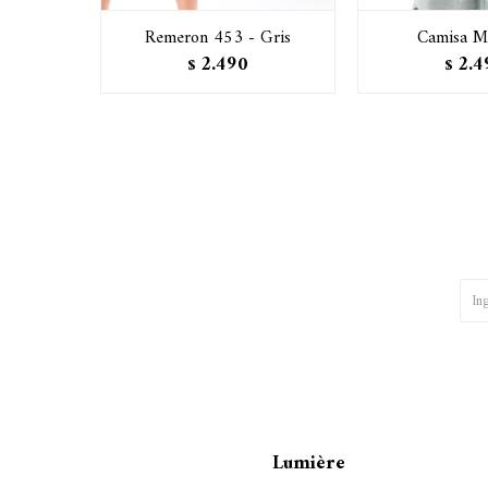
Remeron 453 - Gris
Camisa M
2.490
2.4
$
$
Lumière