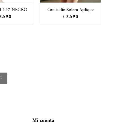
 147 NEGRO
Camisolin Solera Aplique
Camiso
2.590
2.590
$
E
Mi cuenta