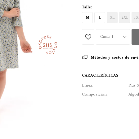
Talle:
M
L
XL
2XL
3X
1
Métodos y costos de enví
CARACTERÍSTICAS
Línea
Plus S
Composición
Algo