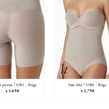
n pierna 74381 - Beige
Faja Alta 73380 - Beige
1.690
1.790
$
$