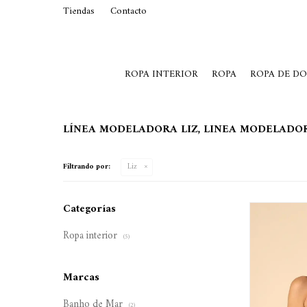
Tiendas
Contacto
29015369
Lunes a Viernes de 10 a 19 y S
ROPA INTERIOR
ROPA
ROPA DE D
LÍNEA MODELADORA LIZ, LINEA MODELADO
Filtrando por:
Liz
Categorías
Ropa interior
(5)
Marcas
Banho de Mar
(2)