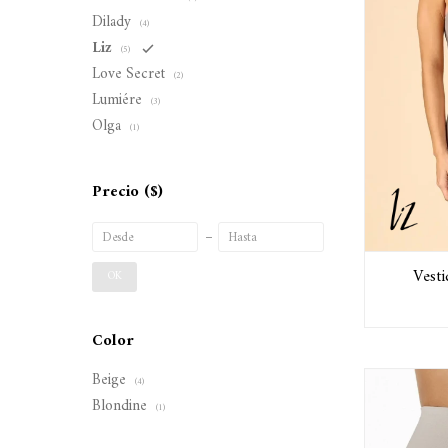
Dilady
(4)
Liz
(5)
Love Secret
(2)
Lumiére
(3)
Olga
(1)
Precio
($)
Vest
OK
Color
Beige
(4)
Blondine
(1)