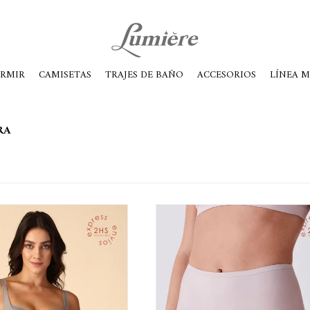
ábados de 10 a 14
ORMIR
CAMISETAS
TRAJES DE BAÑO
ACCESORIOS
LÍNEA 
RA