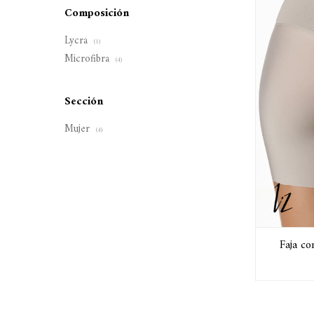
Composición
Lycra
(1)
Microfibra
(4)
Sección
Mujer
(4)
Faja co