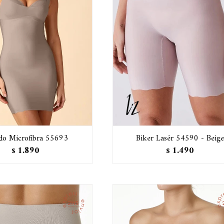
ido Microfibra 55693
Biker Lasér 54590 - Beige
1.890
1.490
$
$