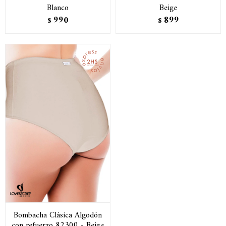
Blanco
Beige
990
899
$
$
Bombacha Clásica Algodón
con refuerzo 82300 - Beige