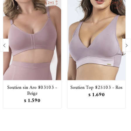


Soutien sin Aro 803103 -
Soutien Top 825103 - Ros
Beige
1.690
$
1.590
$