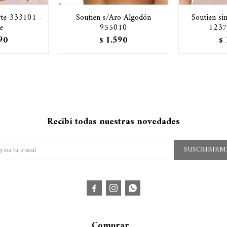
rte 333101 -
Soutien s/Aro Algodón
Soutien si
e
955010
1237
90
1.590
$
$
Recibí todas nuestras novedades
SUSCRIBIRM



Comprar