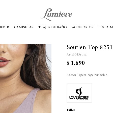
ábados de 10 a 14
ORMIR
CAMISETAS
TRAJES DE BAÑO
ACCESORIOS
LÍNEA 
Soutien Top 8251
6015rosa
1.690
$
Soutien Topcon copa removible.
Talle: