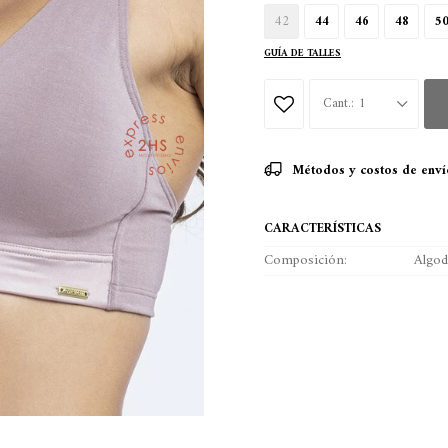
42
44
46
48
5
GUÍA DE TALLES
1
Métodos y costos de enví
CARACTERÍSTICAS
Composición
Algo