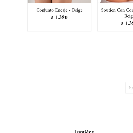
Conjunto Encaje - Beige
Soutien Con Co
Beig
1.390
$
1.3
$
Lumière