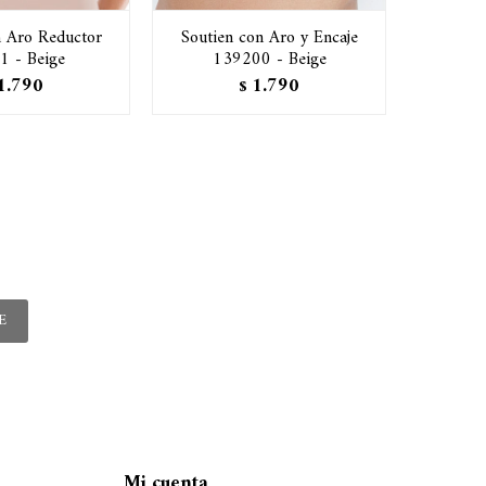
n Aro Reductor
Soutien con Aro y Encaje
Souti
1 - Beige
139200 - Beige
1.790
1.790
$
E
Mi cuenta