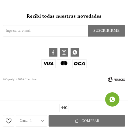
Recibí todas nuestras novedades
SUSCRIBIRME



© Copyright 2026 / Lumiére
44C
Fenicio
1
COMPRAR