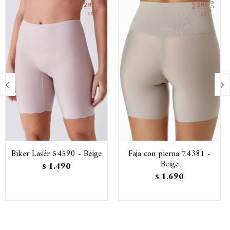


Biker Lasér 54590 - Beige
Faja con pierna 74381 -
Beige
1.490
$
1.690
$