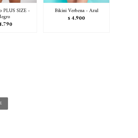
to PLUS SIZE -
Bikini Verbena - Azul
BIKINI
egro
4.900
$
4.790
E