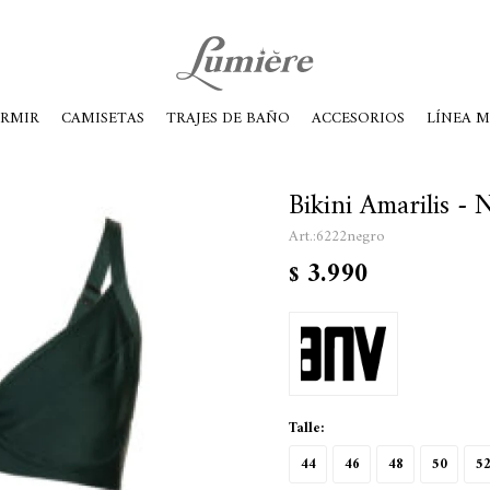
ábados de 10 a 14
ORMIR
CAMISETAS
TRAJES DE BAÑO
ACCESORIOS
LÍNEA 
Bikini Amarilis - 
6222negro
3.990
$
Talle:
44
46
48
50
5