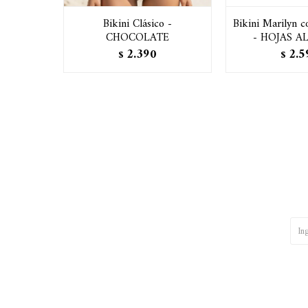
Bikini Clásico -
Bikini Marilyn c
CHOCOLATE
- HOJAS 
2.390
2.5
$
$