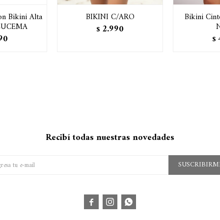
on Bikini Alta
BIKINI C/ARO
Bikini Cin
ALUCEMA
N
2.990
$
90
$
Recibí todas nuestras novedades
SUSCRIBIRM


