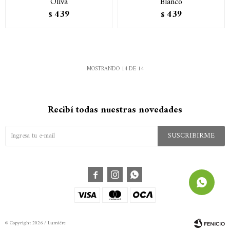
Oliva
Blanco
439
439
$
$
MOSTRANDO
14
DE
14
Recibí todas nuestras novedades
SUSCRIBIRME



© Copyright 2026 / Lumiére