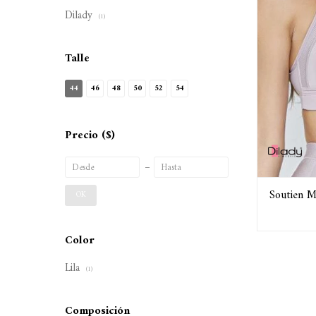
Dilady
(1)
Talle
44
46
48
50
52
54
Precio
($)
Soutien M
OK
Color
Lila
(1)
Composición