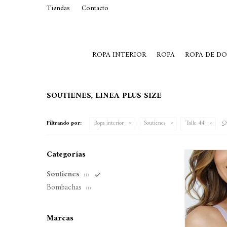
Tiendas
Contacto
29015369
Lunes a Viernes de 10 a 19 y S
ROPA INTERIOR
ROPA
ROPA DE D
SOUTIENES, LINEA PLUS SIZE
Qu
Filtrando por:
Ropa interior
Soutienes
Talle 44
Categorías
Soutienes
(1)
Bombachas
(1)
Marcas