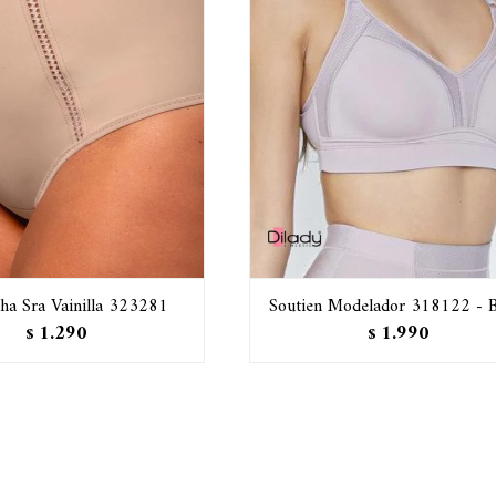
a Sra Vainilla 323281
Soutien Modelador 318122 - B
1.290
1.990
$
$