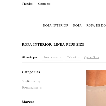
Tiendas
Contacto
29015369
Lunes a Viernes de 10 a 19 y S
ROPA INTERIOR
ROPA
ROPA DE D
ROPA INTERIOR, LINEA PLUS SIZE
Quitar filtros
Filtrando por:
Ropa interior
Talle 44
Categorías
Soutienes
(1)
Bombachas
(1)
Marcas