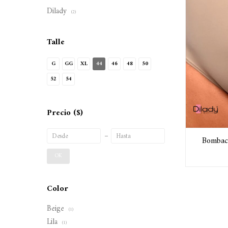
Dilady
(2)
Talle
G
GG
XL
44
46
48
50
52
54
Precio
($)
Bombach
OK
Color
Beige
(1)
Lila
(1)