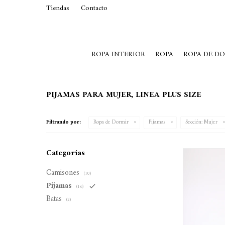
Tiendas
Contacto
29015369
Lunes a Viernes de 10 a 19 y S
ROPA INTERIOR
ROPA
ROPA DE D
PIJAMAS PARA MUJER, LINEA PLUS SIZE
Filtrando por:
Ropa de Dormir
Pijamas
Sección:
Mujer
Categorías
Camisones
(10)
Pijamas
(16)
Batas
(2)