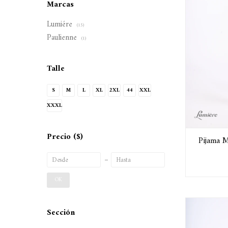
Marcas
Lumiére
(15)
Paulienne
(1)
Talle
S
M
L
XL
2XL
44
XXL
XXXL
Precio
($)
Pijama M
OK
Sección