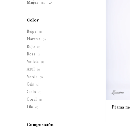
Mujer
(16)
Color
Beige
(1)
Naranja
(1)
Rojo
(1)
Rosa
(2)
Violeta
(1)
Azul
(3)
Verde
(1)
Gris
(3)
Cielo
(1)
Coral
(1)
Pijama m/
Lila
(1)
Composición