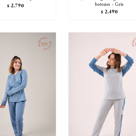
botones - Gris
2.790
$
2.490
$