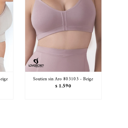
eige
Soutien sin Aro 803103 - Beige
1.590
$