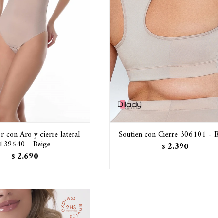
 con Aro y cierre lateral
Soutien con Cierre 306101 - B
139540 - Beige
2.390
$
2.690
$