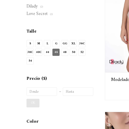
Dilady
(2)
Love Secret
(2)
Talle
S
M
L
G
GG
XL
36C
38C
40C
44
46
48
50
52
54
Precio
($)
Modelador
OK
Color