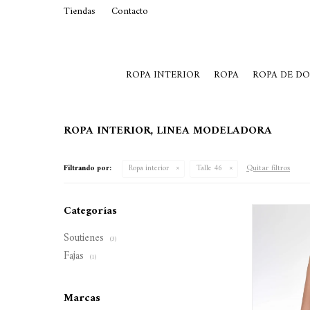
Tiendas
Contacto
29015369
Lunes a Viernes de 10 a 19 y S
ROPA INTERIOR
ROPA
ROPA DE D
ROPA INTERIOR, LINEA MODELADORA
Quitar filtros
Filtrando por:
Ropa interior
Talle 46
Categorías
Soutienes
(3)
Fajas
(1)
Marcas