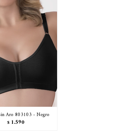
 sin Aro 803103 - Negro
1.590
$