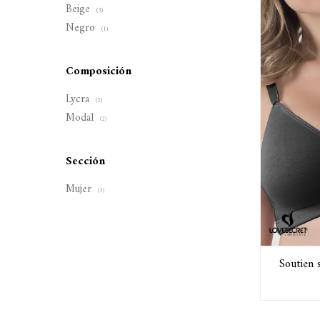
Beige
(3)
Negro
(1)
Composición
Lycra
(2)
Modal
(2)
Sección
Mujer
(3)
Soutien