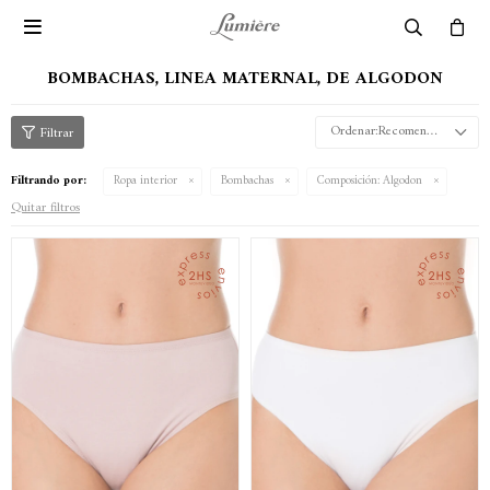

BOMBACHAS, LINEA MATERNAL, DE ALGODON
Recomendados
Filtrando por:
Ropa interior
Bombachas
Composición:
Algodon
Quitar filtros