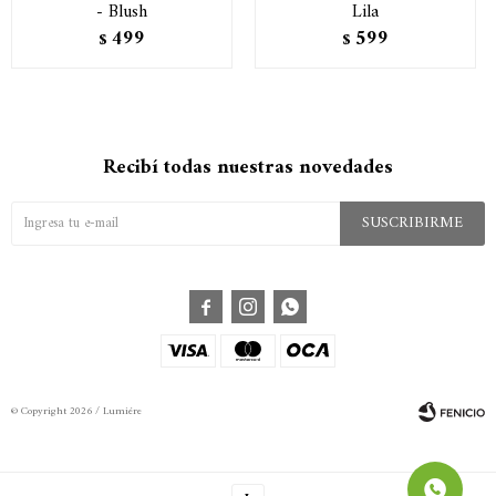
- Blush
Lila
499
599
$
$
Recibí todas nuestras novedades
SUSCRIBIRME



© Copyright 2026 / Lumiére