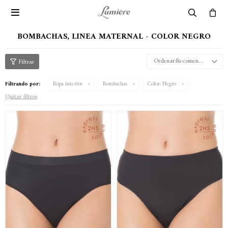

BOMBACHAS, LINEA MATERNAL - COLOR NEGRO
Recomendados
Filtrando por:
Ropa interior
Bombachas
Color:
Negro
Quitar filtros