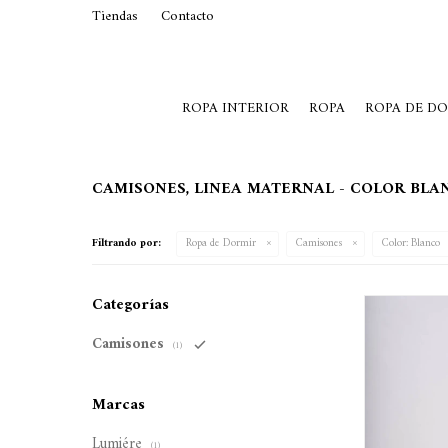
Tiendas
Contacto
29015369
Lunes a Viernes de 10 a 19 y S
ROPA INTERIOR
ROPA
ROPA DE D
CAMISONES, LINEA MATERNAL - COLOR BLA
Filtrando por:
Ropa de Dormir
Camisones
Color:
Blanco
Categorías
Camisones
(1)
Marcas
Lumiére
(1)