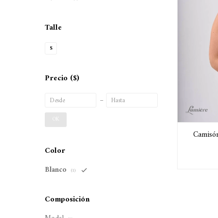
Talle
S
Precio
($)
OK
Camisón
Color
Blanco
(1)
Composición