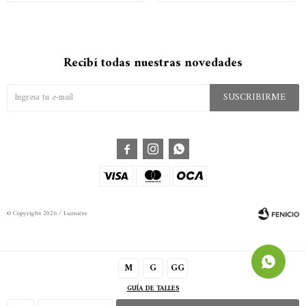
Recibí todas nuestras novedades
SUSCRIBIRME



© Copyright 2026 / Lumiére
M
G
GG
GUÍA DE TALLES
Fenicio