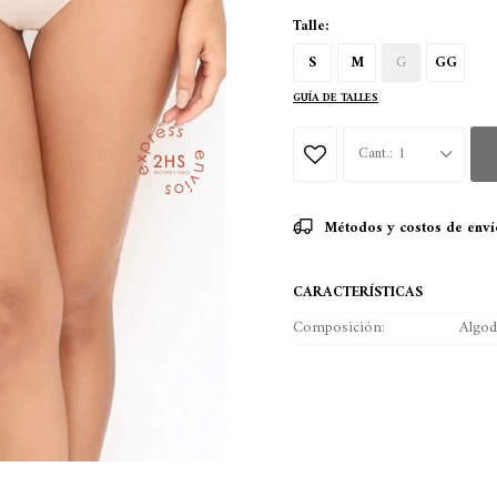
Talle:
S
M
G
GG
GUÍA DE TALLES
1
Métodos y costos de enví
CARACTERÍSTICAS
Composición
Algo