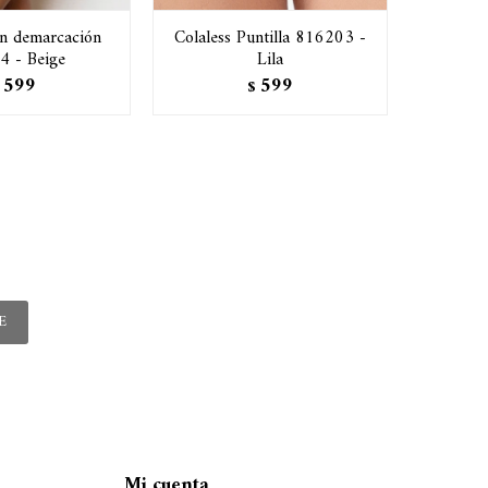
in demarcación
Colaless Puntilla 816203 -
Bikini 
4 - Beige
Lila
599
599
$
E
Mi cuenta