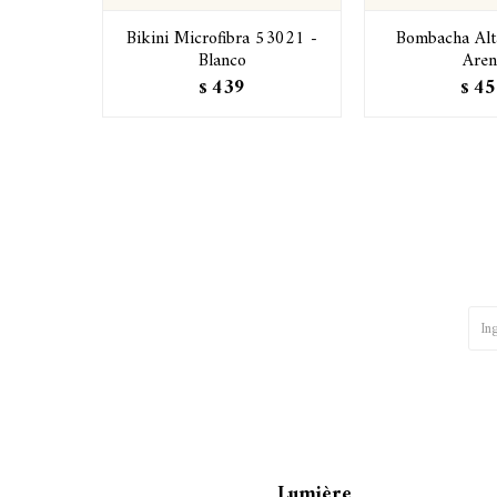
Bikini Microfibra 53021 -
Bombacha Alt
Blanco
Aren
439
45
$
$
Lumière