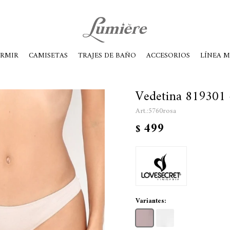
ábados de 10 a 14
ORMIR
CAMISETAS
TRAJES DE BAÑO
ACCESORIOS
LÍNEA 
Vedetina 819301 
5760rosa
499
$
Variantes: