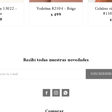
a 53022 -
Vedetina 82504 - Beige
Colaless s
a
8150
499
$
9
$
Recibí todas nuestras novedades
SUSCRIBIRM



Comprar