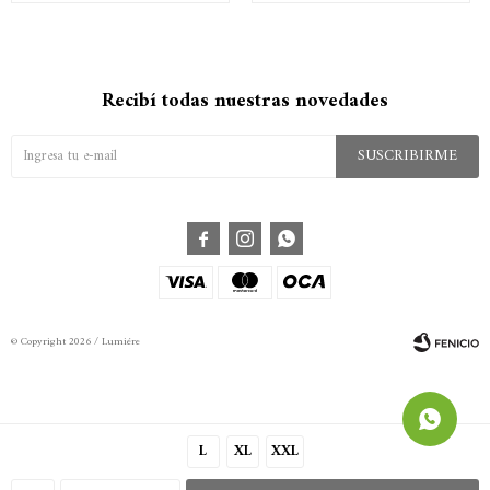
Recibí todas nuestras novedades
SUSCRIBIRME



© Copyright 2026 / Lumiére
L
XL
XXL
Fenicio