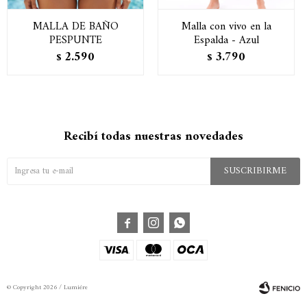
MALLA DE BAÑO
Malla con vivo en la
PESPUNTE
Espalda - Azul
2.590
3.790
$
$
Recibí todas nuestras novedades
SUSCRIBIRME



© Copyright 2026 / Lumiére