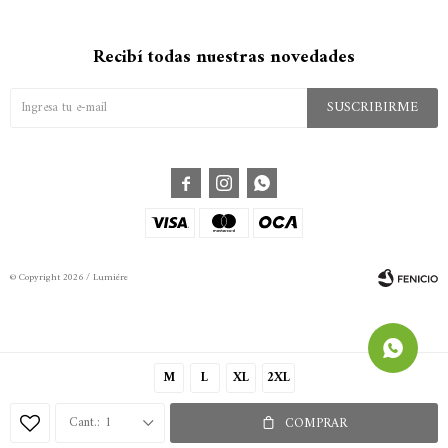
Recibí todas nuestras novedades
SUSCRIBIRME



© Copyright 2026 / Lumiére
M
L
XL
2XL
Fenicio
1
COMPRAR