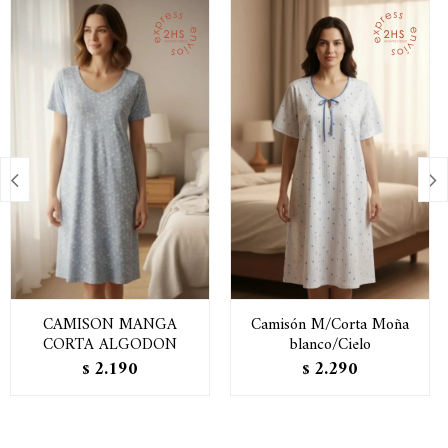


CAMISON MANGA
Camisón M/Corta Moña
CORTA ALGODON
blanco/Cielo
2.190
2.290
$
$