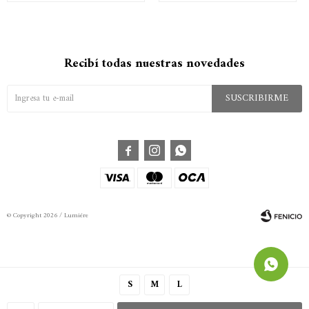
Recibí todas nuestras novedades
SUSCRIBIRME



© Copyright 2026 / Lumiére
S
M
L
Fenicio